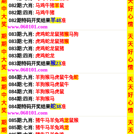
期
天
082期:六肖:
马鸡牛猪
羊
鼠
中
好
082期:四肖:
马鸡牛猪
大
心
羊48
082期特码开奖结果
准
奖
情
www.060101.com
083期:九肖:
虎鸡蛇龙鼠猪
猴
马狗
期
天
083期:七肖:
虎鸡蛇龙鼠猪
猴
期
天
083期:六肖:
虎鸡蛇龙鼠猪
中
好
083期:四肖:
虎鸡蛇龙
大
心
猴23
083期特码开奖结果
准
奖
情
www.060101.com
084期:九肖:
羊狗猴马虎鼠牛兔
蛇
期
天
084期:七肖:
羊狗猴马虎鼠牛
期
天
084期:六肖:
羊狗猴马虎鼠
中
好
084期:四肖:
羊狗猴马
大
心
蛇38
084期特码开奖结果
准
奖
情
www.060101.com
085期:九肖:
猪牛马羊兔鸡
龙
鼠猴
期
天
085期:七肖:
猪牛马羊兔鸡
龙
期
天