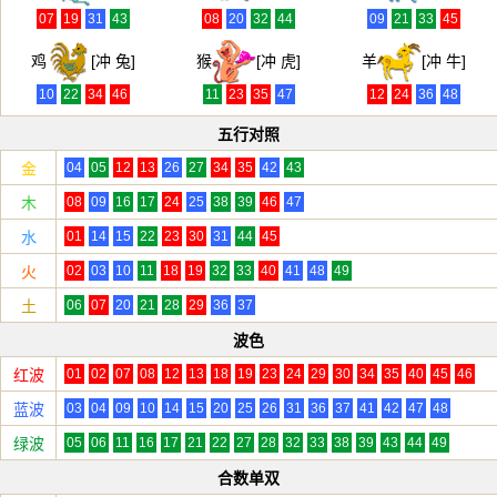
07
19
31
43
08
20
32
44
09
21
33
45
鸡
[冲 兔]
猴
[冲 虎]
羊
[冲 牛]
10
22
34
46
11
23
35
47
12
24
36
48
五行对照
金
04
05
12
13
26
27
34
35
42
43
木
08
09
16
17
24
25
38
39
46
47
水
01
14
15
22
23
30
31
44
45
火
02
03
10
11
18
19
32
33
40
41
48
49
土
06
07
20
21
28
29
36
37
波色
红波
01
02
07
08
12
13
18
19
23
24
29
30
34
35
40
45
46
蓝波
03
04
09
10
14
15
20
25
26
31
36
37
41
42
47
48
绿波
05
06
11
16
17
21
22
27
28
32
33
38
39
43
44
49
合数单双