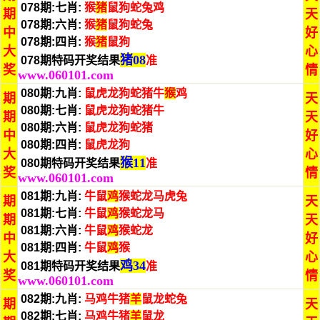
078期:七肖:
猴
猪
鼠狗蛇兔鸡
期
天
078期:六肖:
猴
猪
鼠狗蛇兔
中
好
078期:四肖:
猴
猪
鼠狗
大
心
猪08
078期特码开奖结果
准
奖
情
www.060101.com
080期:九肖:
鼠虎龙狗蛇猪牛
猴
鸡
期
天
080期:七肖:
鼠虎龙狗蛇猪牛
期
天
080期:六肖:
鼠虎龙狗蛇猪
中
好
080期:四肖:
鼠虎龙狗
大
心
猴11
080期特码开奖结果
准
奖
情
www.060101.com
081期:九肖:
牛鼠
鸡
猴蛇龙马虎兔
期
天
081期:七肖:
牛鼠
鸡
猴蛇龙马
期
天
081期:六肖:
牛鼠
鸡
猴蛇龙
中
好
081期:四肖:
牛鼠
鸡
猴
大
心
鸡34
081期特码开奖结果
准
奖
情
www.060101.com
082期:九肖:
马鸡牛猪
羊
鼠龙蛇兔
期
天
082期:七肖:
马鸡牛猪
羊
鼠龙