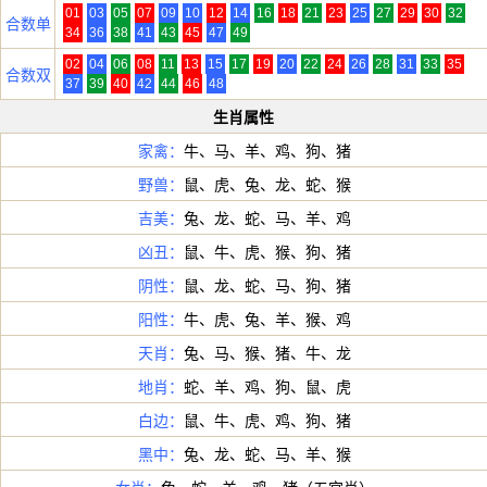
01
03
05
07
09
10
12
14
16
18
21
23
25
27
29
30
32
合数单
34
36
38
41
43
45
47
49
02
04
06
08
11
13
15
17
19
20
22
24
26
28
31
33
35
合数双
37
39
40
42
44
46
48
生肖属性
家禽：
牛、马、羊、鸡、狗、猪
野兽：
鼠、虎、兔、龙、蛇、猴
吉美：
兔、龙、蛇、马、羊、鸡
凶丑：
鼠、牛、虎、猴、狗、猪
阴性：
鼠、龙、蛇、马、狗、猪
阳性：
牛、虎、兔、羊、猴、鸡
天肖：
兔、马、猴、猪、牛、龙
地肖：
蛇、羊、鸡、狗、鼠、虎
白边：
鼠、牛、虎、鸡、狗、猪
黑中：
兔、龙、蛇、马、羊、猴