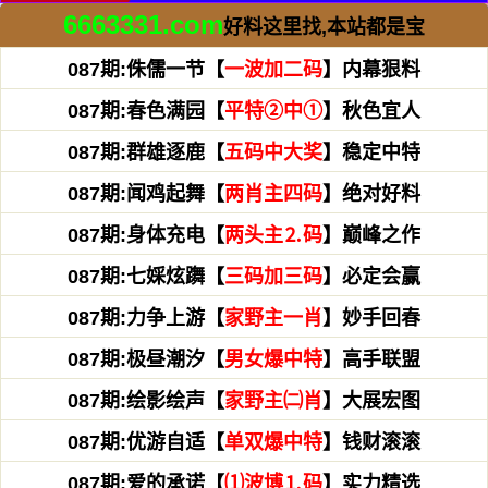
6663331.com
好料这里找,本站都是宝
087期:侏儒一节【
一波加二码
】内幕狠料
087期:春色满园【
平特②中①
】秋色宜人
087期:群雄逐鹿【
五码中大奖
】稳定中特
087期:闻鸡起舞【
两肖主四码
】绝对好料
087期:身体充电【
两头主⒉码
】巅峰之作
087期:七婇炫躌【
三码加三码
】必定会赢
087期:力争上游【
家野主一肖
】妙手回春
087期:极昼潮汐【
男女爆中特
】高手联盟
087期:绘影绘声【
家野主㈡肖
】大展宏图
087期:优游自适【
单双爆中特
】钱财滚滚
087期:爱的承诺【
⑴波博⒈码
】实力精选