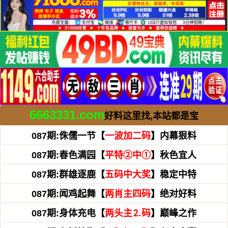
6663331.com
好料这里找,本站都是宝
087期:侏儒一节【
一波加二码
】内幕狠料
087期:春色满园【
平特②中①
】秋色宜人
087期:群雄逐鹿【
五码中大奖
】稳定中特
087期:闻鸡起舞【
两肖主四码
】绝对好料
087期:身体充电【
两头主⒉码
】巅峰之作