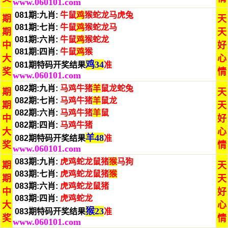
www.060101.com
081期:九肖:
牛鼠
鸡
猴蛇龙马虎兔
期
天
081期:七肖:
牛鼠
鸡
猴蛇龙马
期
天
081期:六肖:
牛鼠
鸡
猴蛇龙
中
好
081期:四肖:
牛鼠
鸡
猴
大
心
鸡34
081期特码开奖结果
准
奖
情
www.060101.com
082期:九肖:
马鸡牛猪
羊
鼠龙蛇兔
期
天
082期:七肖:
马鸡牛猪
羊
鼠龙
期
天
082期:六肖:
马鸡牛猪
羊
鼠
中
好
082期:四肖:
马鸡牛猪
大
心
羊48
082期特码开奖结果
准
奖
情
www.060101.com
083期:九肖:
虎鸡蛇龙鼠猪
猴
马狗
期
天
083期:七肖:
虎鸡蛇龙鼠猪
猴
期
天
083期:六肖:
虎鸡蛇龙鼠猪
中
好
083期:四肖:
虎鸡蛇龙
大
心
猴23
083期特码开奖结果
准
奖
情
www.060101.com