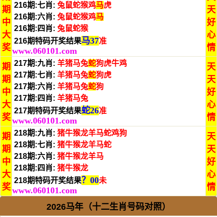
216期:七肖:
兔鼠蛇猴鸡
马
虎
期
天
216期:六肖:
兔鼠蛇猴鸡
马
中
好
216期:四肖:
兔鼠蛇猴
大
心
马37
216期特码开奖结果
准
奖
情
www.060101.com
217期:九肖:
羊猪马兔
蛇
狗虎牛鸡
期
天
217期:七肖:
羊猪马兔
蛇
狗虎
期
天
217期:六肖:
羊猪马兔
蛇
狗
中
好
217期:四肖:
羊猪马兔
大
心
蛇26
217期特码开奖结果
准
奖
情
www.060101.com
218期:九肖:
猪牛猴龙羊马蛇鸡狗
期
天
218期:七肖:
猪牛猴龙羊马蛇
期
天
218期:六肖:
猪牛猴龙羊马
中
好
218期:四肖:
猪牛猴龙
大
心
？00
218期特码开奖结果
未
奖
情
www.060101.com
2026马年（十二生肖号码对照）