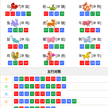
马
[冲 鼠]
蛇
[冲 猪]
龙
[冲 狗]
01
13
25
37
49
02
14
26
38
03
15
27
39
兔
[冲 鸡]
虎
[冲 猴]
牛
[冲 羊]
04
16
28
40
05
17
29
41
06
18
30
42
鼠
[冲 马]
猪
[冲 蛇]
狗
[冲 龙]
07
19
31
43
08
20
32
44
09
21
33
45
鸡
[冲 兔]
猴
[冲 虎]
羊
[冲 牛]
10
22
34
46
11
23
35
47
12
24
36
48
五行对照
金
04
05
12
13
26
27
34
35
42
43
木
08
09
16
17
24
25
38
39
46
47
水
01
14
15
22
23
30
31
44
45
火
02
03
10
11
18
19
32
33
40
41
48
49