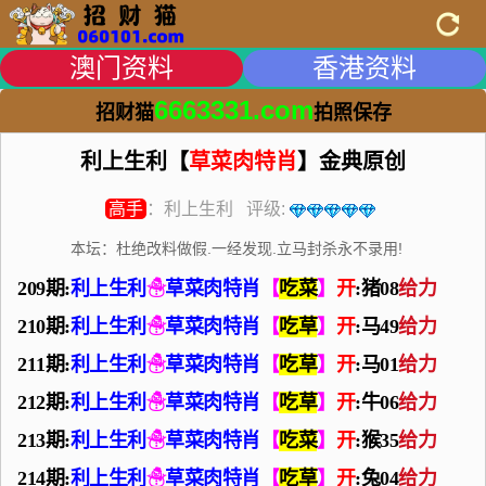
澳门资料
香港资料
6663331.com
招财猫
拍照保存
利上生利【
草菜肉特肖
】金典原创
高手
：利上生利 评级:
本坛：杜绝改料做假.一经发现.立马封杀永不录用!
209期:
利上生利
☃
草菜肉特肖
【
吃菜
】
开
:猪08
给力
210期:
利上生利
☃
草菜肉特肖
【
吃草
】
开
:马49
给力
211期:
利上生利
☃
草菜肉特肖
【
吃草
】
开
:马01
给力
212期:
利上生利
☃
草菜肉特肖
【
吃草
】
开
:牛06
给力
213期:
利上生利
☃
草菜肉特肖
【
吃菜
】
开
:猴35
给力
214期:
利上生利
☃
草菜肉特肖
【
吃草
】
开
:兔04
给力