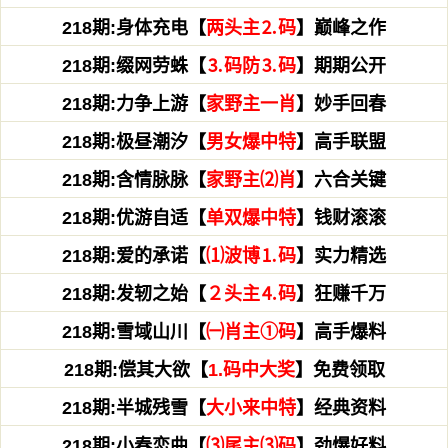
218期:身体充电【
两头主⒉码
】巅峰之作
218期:缀网劳蛛【
⒊码防⒊码
】期期公开
218期:力争上游【
家野主一肖
】妙手回春
218期:极昼潮汐【
男女爆中特
】高手联盟
218期:含情脉脉【
家野主⑵肖
】六合关键
218期:优游自适【
单双爆中特
】钱财滚滚
218期:爱的承诺【
⑴波博⒈码
】实力精选
218期:发轫之始【
２头主⒋码
】狂赚千万
218期:雪域山川【
㈠肖主①码
】高手爆料
218期:偿其大欲【
1.码中大奖
】免费领取
218期:半城残雪【
大小来中特
】经典资料
218期:小春恋曲【
⑶尾主⑶码
】劲爆好料