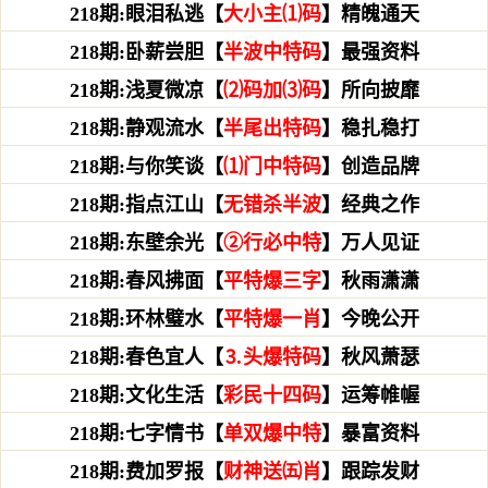
218期:
眼泪私逃【
大小主⑴码
】精魄通天
218期:
卧薪尝胆【
半波中特码
】最强资料
218期:
浅夏微凉【
⑵码加⑶码
】所向披靡
218期:
静观流水【
半尾出特码
】稳扎稳打
218期:
与你笑谈【
⑴门中特码
】创造品牌
218期:
指点江山【
无错杀半波
】经典之作
218期:
东壁余光【
②行必中特
】万人见证
218期:
春风拂面【
平特爆三字
】秋雨潇潇
218期:
环林璧水【
平特爆一肖
】今晚公开
218期:
春色宜人【
⒊头爆特码
】秋风萧瑟
218期:
文化生活【
彩民十四码
】运筹帷幄
218期:
七字情书【
单双爆中特
】暴富资料
218期:
费加罗报【
财神送㈤肖
】跟踪发财